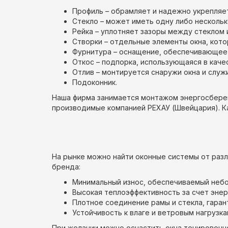
Профиль – обрамляет и надежно укрепляет
Стекло – может иметь одну либо нескольк
Рейка – уплотняет зазоры между стеклом 
Створки – отдельные элементы окна, кото
Фурнитура – оснащение, обеспечивающее 
Откос – подпорка, использующаяся в качес
Отлив – монтируется снаружи окна и служи
Подоконник.
Наша фирма занимается монтажом энергосберег
производимые компанией РЕХАУ (Швейцария). Как
На рынке можно найти оконные системы от раз
бренда:
Минимальный износ, обеспечиваемый неб
Высокая теплоэффективность за счет энер
Плотное соединение рамы и стекла, гара
Устойчивость к влаге и ветровым нагрузка
При желании можно оснастить окна тонировочно