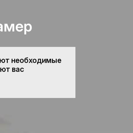
амер
ают необходимые
ют вас