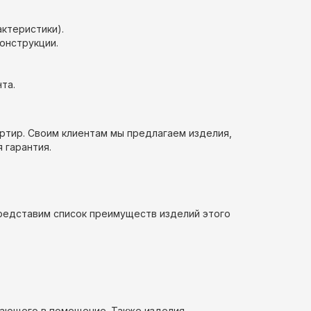
ктеристики).
онструкции.
та.
ртир. Своим клиентам мы предлагаем изделия,
я гарантия.
Представим список преимуществ изделий этого
пающего в помещение. Также изделия