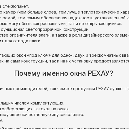
 стеклопакет.
о камер (чем больше слоев, тем лучше теплотехнические хара
и рамой, тем самым обеспечивая надежность установленной к
рые могут быть как распашными, так и не открывающимися.
функционал светопрозрачной конструкции.
тве ограничителя влаги, а также в роли дизайнерского элемен
т для отвода влаги.
ающих окон «под ключ» для одно-, двух и трехкомнатных ква
 на сами конструкции, так и на их установку предоставляетс
Почему именно окна РЕХАУ?
личных производителей, так чем же продукция РЕХАУ лучше. 
ольшим числом комплектующих.
госберегающих i-стекол на окнах.
нтирующее качественную звукоизоляцию.
м.
й пленкой, это позволит уменьшить количество света, посту