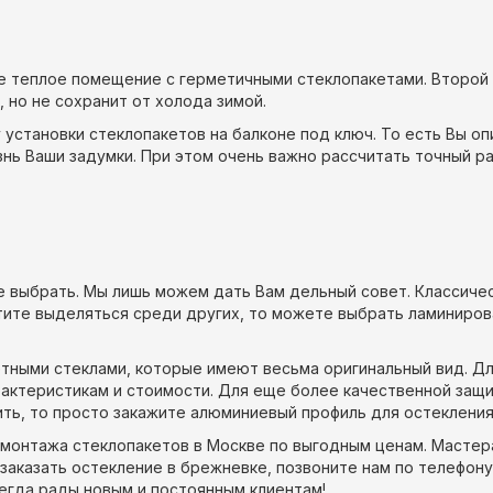
е теплое помещение с герметичными стеклопакетами. Второй
но не сохранит от холода зимой.
 установки стеклопакетов на балконе под ключ. То есть Вы о
знь Ваши задумки. При этом очень важно рассчитать точный 
е выбрать. Мы лишь можем дать Вам дельный совет. Классиче
отите выделяться среди других, то можете выбрать ламиниров
етными стеклами, которые имеют весьма оригинальный вид. Д
рактеристикам и стоимости. Для еще более качественной за
ить, то просто закажите алюминиевый профиль для остекления
и монтажа стеклопакетов в Москве по выгодным ценам. Масте
заказать остекление в брежневке, позвоните нам по телефону 
егда рады новым и постоянным клиентам!