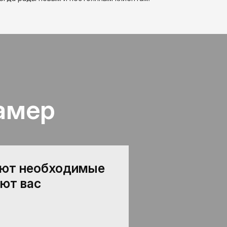
амер
ают необходимые
ют вас