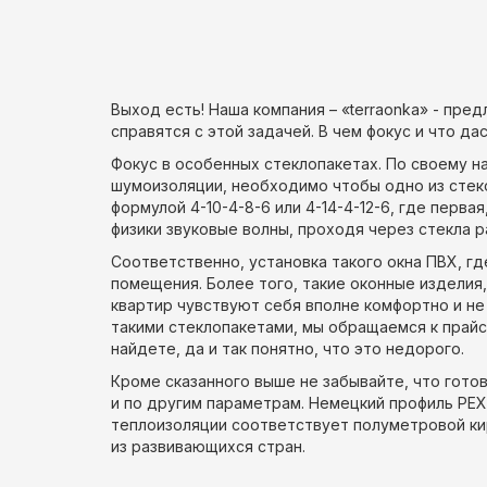
Выход есть! Наша компания – «terraonka» - пр
справятся с этой задачей. В чем фокус и что да
Фокус в особенных стеклопакетах. По своему н
шумоизоляции, необходимо чтобы одно из стеко
формулой 4-10-4-8-6 или 4-14-4-12-6, где перва
физики звуковые волны, проходя через стекла 
Соответственно, установка такого окна ПВХ, г
помещения. Более того, такие оконные изделия
квартир чувствуют себя вполне комфортно и не 
такими стеклопакетами, мы обращаемся к прайсу
найдете, да и так понятно, что это недорого.
Кроме сказанного выше не забывайте, что гото
и по другим параметрам. Немецкий профиль РЕХ
теплоизоляции соответствует полуметровой ки
из развивающихся стран.