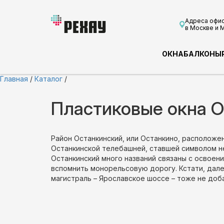
Адреса офи
в Москве и 
ОКНА
БАЛКОНЫ
Главная
/
Каталог
/
Пластиковые окна 
Район Останкинский, или Останкино, расположе
Останкинской телебашней, ставшей символом не
Останкинский много названий связаны с освоен
вспомнить монорельсовую дорогу. Кстати, дал
магистраль – Ярославское шоссе – тоже не доб