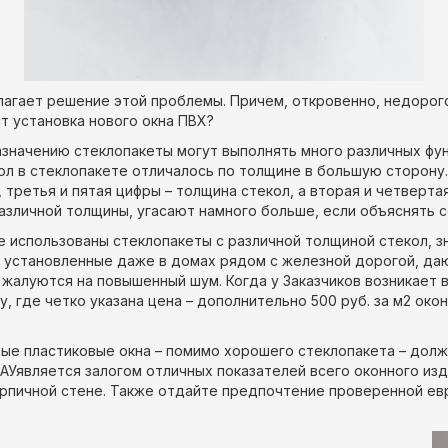
едлагает решение этой проблемы. Причем, откровенно, недорог
ст установка нового окна ПВХ?
азначению стеклопакеты могут выполнять много различных фу
л в стеклопакете отличалось по толщине в большую сторону.
я, третья и пятая цифры – толщина стекол, а вторая и четверт
различной толщины, угасают намного больше, если объяснять 
де использованы стеклопакеты с различной толщиной стекол, 
, установленные даже в домах рядом с железной дорогой, да
жалуются на повышенный шум. Когда у Заказчиков возникает в
, где четко указана цена – дополнительно 500 руб. за м2 око
вые пластиковые окна – помимо хорошего стеклопакета – дол
АУявляется залогом отличных показателей всего оконного из
рпичной стене. Также отдайте предпочтение проверенной ев