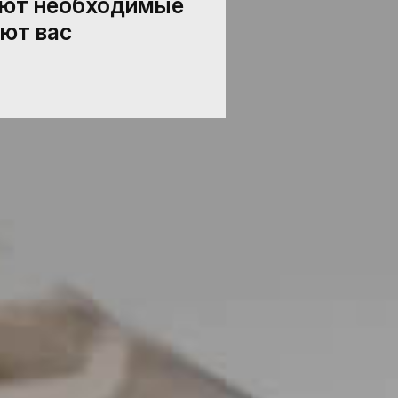
ают необходимые
ют вас