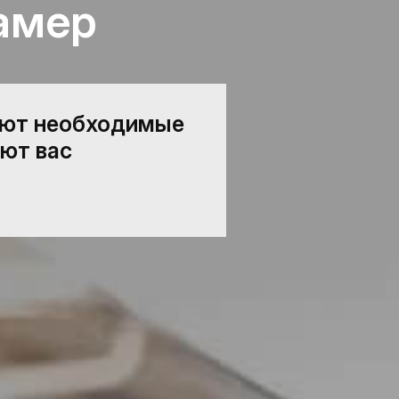
амер
ают необходимые
ют вас