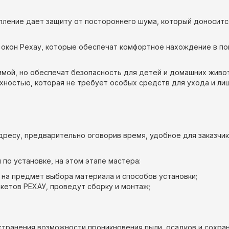
ление дает защиту от постороннего шума, который доносится
 окон Рехау, которые обеспечат комфортное нахождение в по
имой, но обеспечат безопасность для детей и домашних живо
рхностью, которая не требует особых средств для ухода и ли
адресу, предварительно оговорив время, удобное для заказчик
по установке, на этом этапе мастера:
 на предмет выбора материала и способов установки;
кетов РЕХАУ, проведут сборку и монтаж;
транения возможности проникновения пыли, осадков и сохран